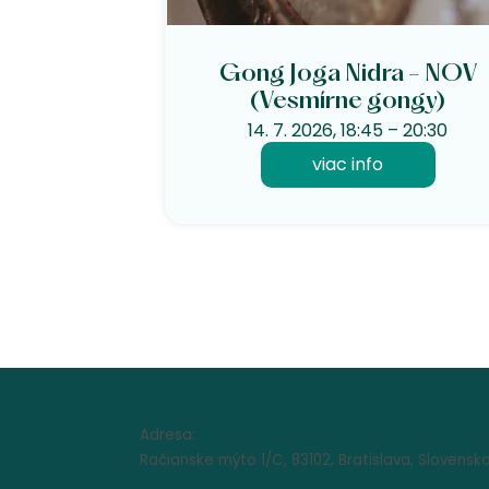
Gong Joga Nidra - NOV
(Vesmírne gongy)
14. 7. 2026, 18:45 – 20:30
viac info
Adresa:
Račianske mýto 1/C, 83102, Bratislava, Slovensk