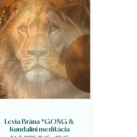
Levia Brána *GONG &
Kundalini meditácia