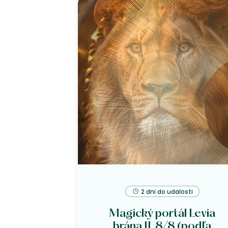
2 dni do udalosti
Magický portál Levia
brána II, 8/8 (podľa