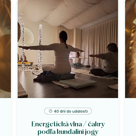
40 dní do udalosti
Energetická vlna / čakry
podľa kundalini jogy