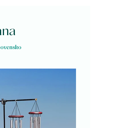
ana
lovensko