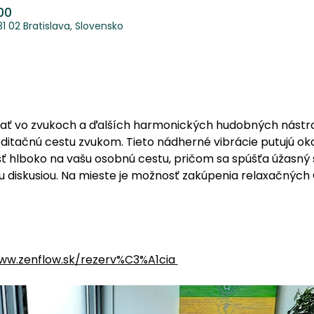
:00
 02 Bratislava, Slovensko
kúpať vo zvukoch a ďalších harmonických hudobných nástroj
editačnú cestu zvukom. Tieto nádherné vibrácie putujú oko
ísť hlboko na vašu osobnú cestu, pričom sa spúšťa úžasný 
u diskusiou. Na mieste je možnosť zakúpenia relaxačnýc
 
ww.zenflow.sk/rezerv%C3%A1cia 